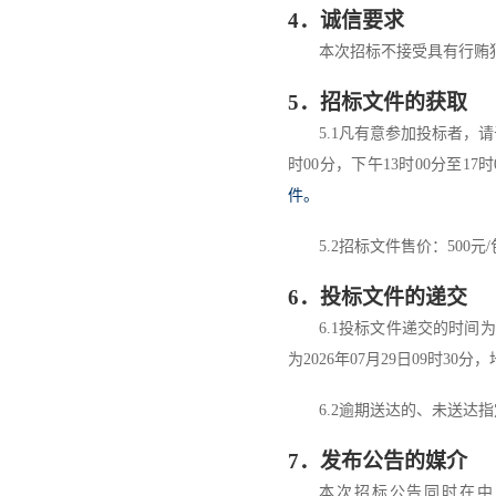
4
．诚信要求
本次招标不接受具有行贿
5
．
招标文件的获取
5.1
凡有意参加投标者，请
时
00
分，下午
13
时
00
分至
17
时
件。
5
.
2
招标文件售价：
500
元
/
6
．
投标文件的递交
6.1
投标文件递交的时间为
为
2026
年
07
月
2
9
日
09
时
30
分
，
6.2
逾期送达的
、未送达指
7
．
发布公告的媒介
本次招标公告同时在
中