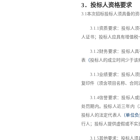
3
．
投标人资格要求
3.1
本次招标投标人须具备的资
3.1.1
资质要求：投标人须
人证书；投标人应具有增值税
3.1.2
财务要求：投标人具
表
（
投标人的成立时间少于该
3.1.3
业绩要求：投标人
须
复印件（须含项目名称、合同
3.1.4
信誉要求：投标人或
处罚期内
。
投标人近
三年内（
投标人
的法定代表人
（单位负
行人；
投标人
提供虚假或不实
3.1.5
其他要求：
投标人
须