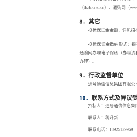
（
thzb.crsc.cn
）
、通购网
（
www
8
．其它
投标
保证金
金额：详见招
投标
保证金缴纳形式：银
通购网办理电子保函（办理流
办理）。
9
．行政监督单位
通号通信信息集团有限公
10
．
联系方式及异议
招标人：通号通信信息集
联系人：
蒋升新
联系电话：
18925129969