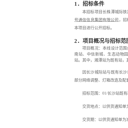
1
．
招标条件
本招标项目
长株潭城际铁
号通信信息集团有限公司
，招
本项目
进行公开招标。
2
．
项目概况与招标范
项目概况：
本线设计范围
南站、中信新城、生态动物
站。其中，湘潭站为既有站，
因长沙城际站与既有长沙
部分网络调整、灯箱改造及配
招标范围：
01/
长沙站既有
交货地点：
以
供
货通知单
交货期：
以
供
货通知单为