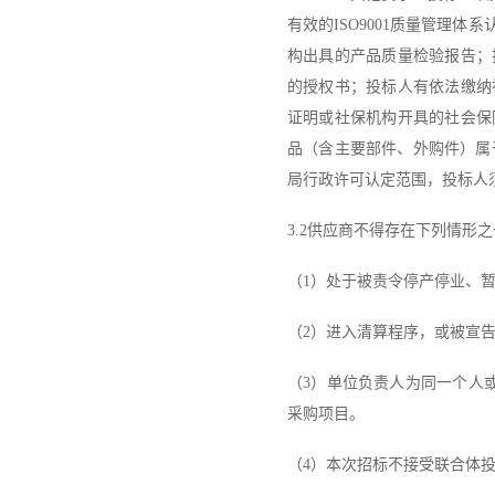
有效的
ISO9001
质量管理体系
构出具的产品质量检验报告；
的授权书；
投标人
有依法缴纳
证明或社保机构开具的社会保
品
（
含主要部件、外购件
）
属
局行政许可认定范围，投标人
3.2
供应商
不得存在下列情形之
（
1
）处于被责令停产停业、
（
2
）进入清算程序，或被宣
（
3
）单位负责人为同一个人
采购项目。
（
4
）本次招标不接受联合体