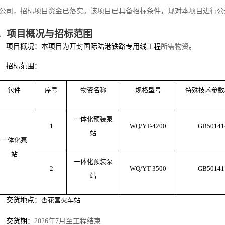
公司
，招标项目资金
已落实
。该项目已具备招标条件，现对
本项目
进行公
．
项目概况与招标范围
项目概况：
本项目为开封国际陆港铁路专用线工程
所需物资
。
招标范围：
包件
序号
物资名称
规格型号
特殊技术参数
一体化预装泵
1
WQ/YT-4200
GB50141
站
一体化泵
站
一体化预装泵
2
WQ/YT-3500
GB50141
站
交货地点：
杏花营火车站
交货期：
202
6
年
7
月
至工程结束