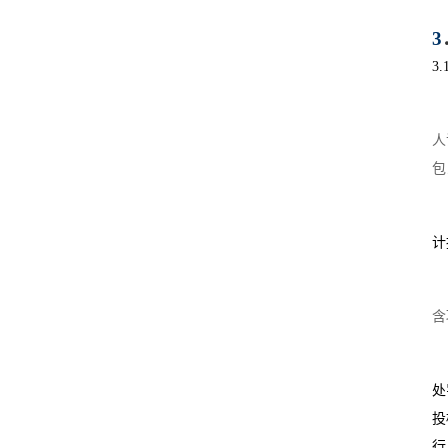
3
3.
人
包
计
含
处
投
行