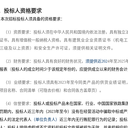
．
投标人资格要求
1
本次招标投标人须具备的资格要求：
（
1
）
资质要求：投标人须在中华人民共和国境内依法注册，具有独立
证书，具有增值税一般纳税人资格
，具有
建筑业企业资质证书（机电工
三级及以上资质）和
安全生产许可证
，
须提供相关证明文件。
（
2
）
财务要求：投标人具有良好的财务状况，
须提供近
202
4
年至
202
5
报表
（
投标人的成立时间少于该规定年份的，应提供成立以来的财务会计
（
3
）
业绩要求：
投标人须具有
2023
年至今
同类产品
的供货业绩证明
项目名称、合同清单（可隐去价格）和合同各方盖章页）
。
（
4
）
信誉要求：
投标人或投标产品未在国家、行业、中国国家铁路集
罚期内，
投标人
近三年内（
2023
年至今）没有在经营活动中骗取中标或严
标人
的法定代表人
（单位负责人）
近三年内无行贿犯罪行为的记录
；
投标
人；
投标人
提供虚假或不实资料的
投标
文件将被视为无效，并承担相应的