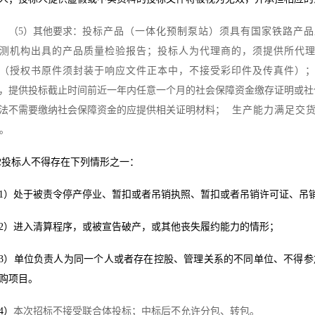
（
5
）
其他要求：
投标产品
（一体化预制泵站）须具有国家铁路产品
测机构出具的产品质量检验报告
；投标人为代理商的，须提供所代
（授权书原件须封装于响应文件正本中，不接受彩印件及传真件）
，提供投标截止时间前近一年内任意一个月的社会保障资金缴存证明或社
法不需要缴纳社会保障资金的应提供相关证明材料；
生产能力满足交
。
2
投标人
不得存在下列情形之一：
1
）处于被责令停产停业、暂扣或者吊销执照、暂扣或者吊销许可证、吊
2
）进入清算程序，或被宣告破产，或其他丧失履约能力的情形；
3
）单位负责人为同一个人或者存在控股、管理关系的不同单位、不得参
购项目。
4
）
本次招标不接受联合体投标；
中标后不允许分包、转包。