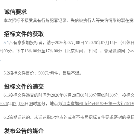
．诚信要求
本次招标不接受具有行贿犯罪记录、失信被执行人等失信情形的潜在投
．
招标文件的获取
5.1
凡有意参加投标者，请于
202
6
年
07
月
08
日至
202
6
年
0
7
月
14
日
（
公休
时
00
分，下午
13
时
00
分至
17
时
00
分（北京时间，下同），登录通购网（
w
。
5
.
2
招标文件售价：
500
元
/
包件，售后不退。
．
投标文件的递交
6.1
投标文件递交的时间为
202
6
年
0
7
月
28
日
08
时
30
分至
0
9
时
30
分，
投标
202
6
年
07
月
28
日
09
时
30
分，地点为
河南省郑州市经开区经开第一大街
151
6.2
逾期送达的
、未送达指定地点的
或者不按照招标文件要求密封的投
．
发布公告的媒介