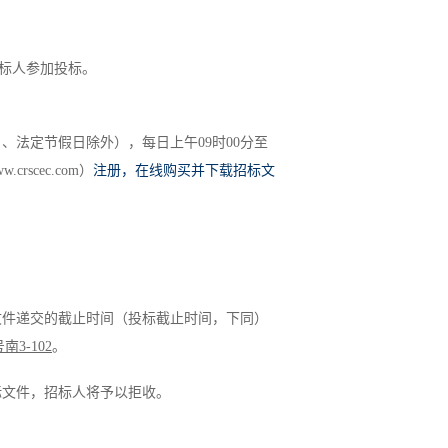
标人参加投标。
日、法定节假日除外
）
，每日上午
09
时
00
分至
ww.crscec.com
）
注册，在线购买并下载招标文
文件递交的截止时间（投标截止时间，下同）
号南
3-102
。
标文件，招标人将予以拒收。