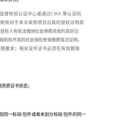
监督检验认证中心或通过
CMA
等认证的
理制商对于本次采购项目出具的授权证明原
；
投标人
有依法缴纳社会保障资金的良好记
保机构开具的社会保险参保缴费情况证明，
货期要求；相关证件证书必须在有效期限
销资质证书状态；
加同一标段
/
包件或者未划分标段
/
包件的同一