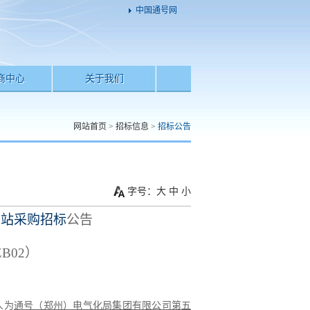
中国通号网
商中心
关于我们
网站首页
>
招标信息
>
招标公告
字号：
大
中
小
泵站采购招标
公告
ZB02
）
人为
通号（郑州）电气化局集团有限公司第五