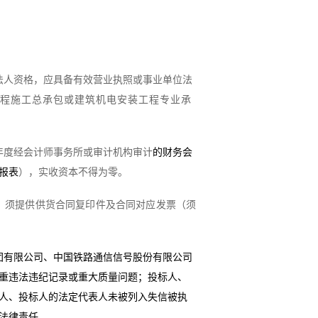
法人资格，应具备有效营业执照或事业单位法
程施工总承包或建筑机电安装工程专业承
年度
经会计师事务所或审计机构审计
的财务会
报表
）
，
实收资本不得为零
。
，须提供供货合同复印件及合同对应发票（须
团有限公司、中国铁路通信信号股份有限公司
重违法违纪记录或重大质量问题；
投标人、
人、投标人
的
法定代表人未被列入失信被执
法律责任。