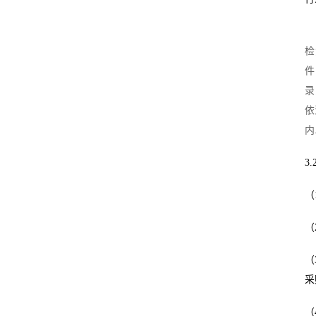
检
件
录
依
内
3.
（
（
（
采
（