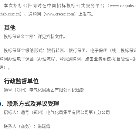
本次招标公告同时在
中国招标投标公共服务平台
（
www.cebpubse
thzb.crsc.cn
）
、通购网
（
www.crscec.com
）
上发布。
．其他
投标保证金金额：详见招标文件。
投标保证金缴纳形式：银行转账、银行保函、电子保函（线上投标保
购网办理电子保函（办理流程：登录通购网，点击业务系统
-
项目管理
-
投
理）。
．行政监督单位
通号（郑州）电气化局集团有限公司纪检部
0
．
联系方式及异议受理
招标人：通号（郑州）电气化局集团有限公司第五分公司
联系人（商务）：尚瑞霞