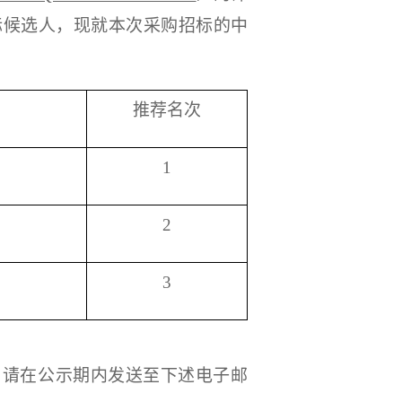
标候选人，现就本次
采购招标
的中
推荐名次
1
2
3
，请在公示期内发送至下述电子邮