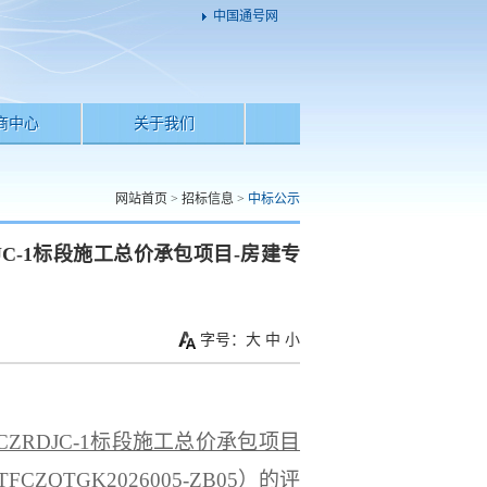
中国通号网
商中心
关于我们
网站首页
>
招标信息
>
中标公示
C-1标段施工总价承包项目-房建专
字号：
大
中
小
CZRDJC-1标段施工总价承包项目
TFCZQTGK2026005-ZB05
）的评