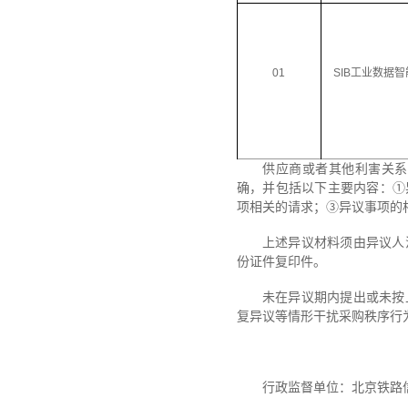
01
SIB
工业数据智
供应商或者其他利害关系
确，并包括以下主要内容：
①
项相关的请求；
③异议事项的
上述异议材料须由异议人
份证件复印件。
未在异议期内提出或未按
复异议等情形干扰采购秩序行
行政监督单位：北京铁路