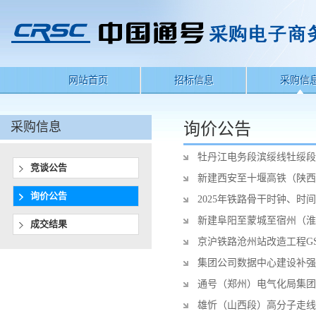
网站首页
招标信息
采购信
采购信息
询价公告
牡丹江电务段滨绥线牡绥段
竞谈公告
新建西安至十堰高铁（陕西
询价公告
2025年铁路骨干时钟、
新建阜阳至蒙城至宿州（淮
成交结果
京沪铁路沧州站改造工程G
集团公司数据中心建设补强
通号（郑州）电气化局集团
雄忻（山西段）高分子走线