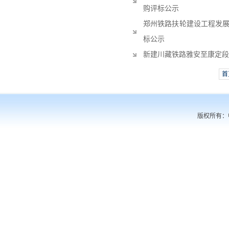
购评标公示
郑州铁路扶轮建设工程发
标公示
新建川藏铁路雅安至康定段
首
版权所有：