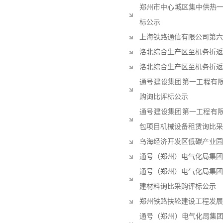
郑州市中心城区集中供热
标公示
上海铁路通信有限公司第六
洛北综合生产区至机务折返
洛北综合生产区至机务折返
通号建设集团第一工程有限
购询比评标公示
通号建设集团第一工程有限
包项目机械设备租赁询比采
乌海经济开发区低碳产业园
通号（郑州）电气化局集团
通号（郑州）电气化局集团
建材料询比采购评标公示
郑州铁路扶轮建设工程发展
通号（郑州）电气化局集