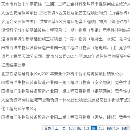
天水市有轨电车示范线（二期）工程五金材料采购竞争性谈判成交候选
大运会安居保障项目-洪福锦城A区房建及配套工程项目物资（页岩标砖
大运会安居保障项目-洪福锦城A区房建及配套工程项目物资（普通硅酸
淄博科学城创新基础设施工程项目（一期）物资（型钢）竞争性谈判结
淄博科学城创新基础设施工程项目（一期）物资（混凝土、水泥）竞争
田横海洋生物及装备智造产业园一期工程项目物资（配电箱、门）竞争
通号工程局天津分公司、北京分公司2021年至2023年通信信号物资集
征集结果公示
北京铁路信号有限公司2021年安全计算机平台采购询价项目结果公示
田横海洋生物及装备智造产业园一期工程项目物资（安全物资）竞争性
田横海洋生物及装备智造产业园一期工程项目物资（钢筋网片）竞争性
大面街道洪河片区城市更新街道一体化建设项目洪惠路恋日中街及节点
化工程竞谈结果公示
田横海洋生物及装备智造产业园二期工程项目物资（砌块、砂浆）竞争
首页
上一页
161
162
163
164
165
166
167
168