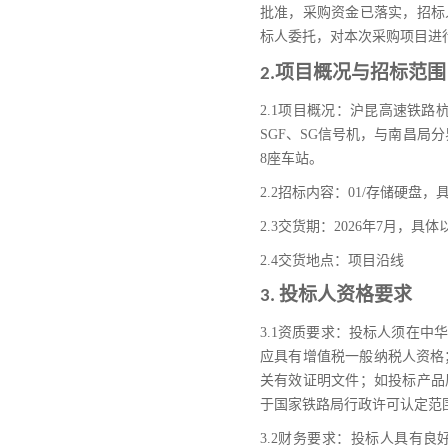
批准，采购资金已落实，招标
标人委托，对本次采购项目进
项目概况与招标范围
2.
2.1
项目概况：沪昆高速铁路
SGF
、
SG
信号机，与南昌局分
8
座车站。
2.2
招标内容：
01/
存储硬盘，具
2.3
交货期：
2026
年
7
月，具体
2.4
交货地点：项目沿线
3. 投标人资格要求
3.1
资质要求：投标人须在中华
应具有增值税一般纳税人资格
关有效证明文件；如投标产品
于国家铁路局行政许可认定范
3.2
财务要求：
投标人具有良