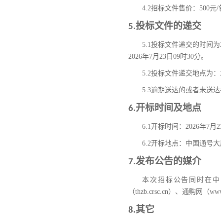
4.2
招标文件售价：
500
元
/
投标文件的递交
5.
5.1
投标文件递交的时间为
2026
年
7
月
23
日
09
时
30
分。
5.2
投标文件递交地点为：
5.
3
逾期送达的或者未送达
开标时间及地点
6.
6.1
开标时间：
2026
年
7
月
2
6.2
开标地点：中国通号大
发布公告的媒介
7
.
本次招标公告同时在
中
（
thzb.crsc.cn）、通购网（ww
8.
其它