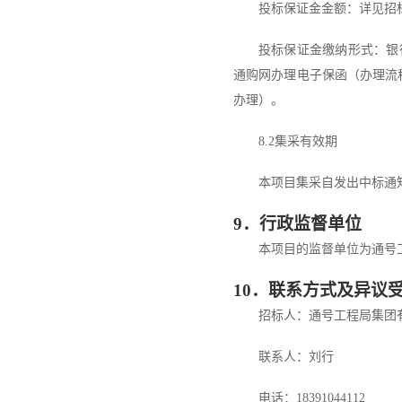
投标
保证金
金额：详见招
投标
保证金缴纳形式：银
通购网办理电子保函（办理流
办理）。
8
.
2
集采有效期
本项目集采自发出中标通
9
．行政监督单位
本项目的监督单位为通号
10
．
联系方式及异议
招标人：
通号工程局集团
联系人：刘行
电话：
18391044112