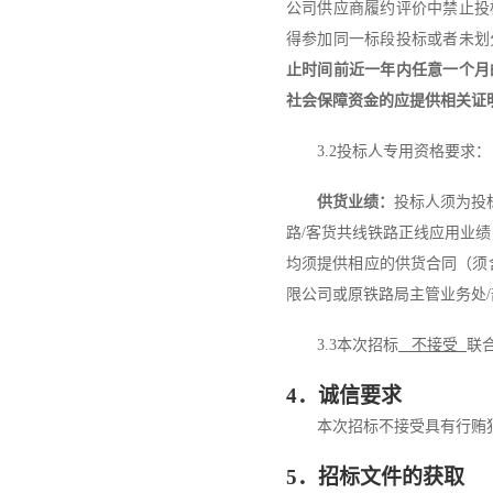
公司供应商履约评价中禁止投
得参加同一标段投标或者未划
止时间前近一年内任意一个月
社会保障资金的应提供相关证
3.2
投标人专用资格要求：
供货业绩：
投标人须为投
路
/
客货共线铁路正线应用业绩
均须提供相应的供货合同（须
限公司或原铁路局主管业务处
/
3.3
本次招标
不接受
联
4
．诚信要求
本次招标不接受具有行贿
5
．
招标文件的获取