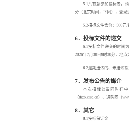
5.1
凡有意参加投标者，请
分（北京时间，下同），登录
5
.
2
招标文件售价：
500
元
/
6
．
投标文件的递交
6.1
投标文件递交的时间
2026
年
7
月
30
日
9
时
30
分
，地点
6.2
逾期送达的
、未送达指
7
．
发布公告的媒介
本次招标公告同时在
中
（
thzb.crsc.cn
）
、通购网
（
www
8
．其它
8
.1
投标
保证金