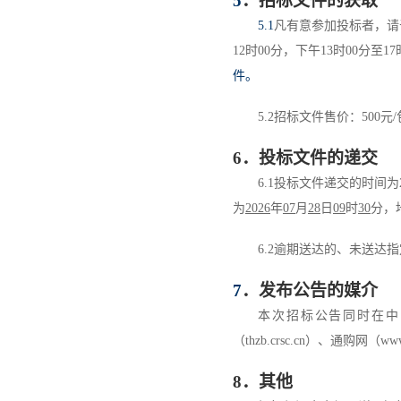
5
．
招标文件的获取
5.1
凡有意参加投标者，请
12
时
00
分，下午
13
时
00
分至
17
件。
5
.
2
招标文件售价：
500
元
/
6
．
投标文件的递交
6.1
投标文件递交的时间为
为
202
6
年
0
7
月
28
日
09
时
30
分，
6.2
逾期送达的
、未送达指
7
．
发布公告的媒介
本次招标公告同时在
中
（
thzb.crsc.cn
）
、通购网
（
www
8
．其他