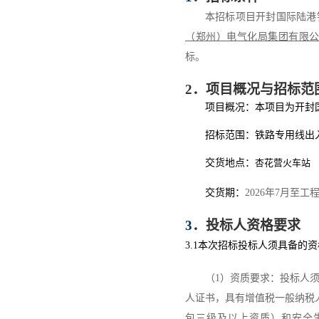
本招标项目
开封国际陆港
（郑州）电气化局集团有限
标。
2
．
项目概况与招标范
项目概况：
本项目为开封
招标范围：铁路专用线出
交货地点：
杏花营火车站
交货期：
202
6
年
7
月
至工
3
．
投标人资格要求
3.1
本次招标投标人须具备的资
（
1
）
资质要求：投标人
人证书，具有增值税一般纳税
包三级及以上资质）和
安全