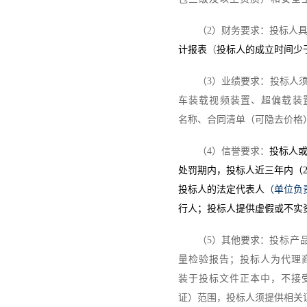
（
2
）
财务要求：投标人
计报表
（
投标人的成立时间少
（
3
）
业绩要求：
投标人
车装载视频装置、超偏载装
名称、合同清单（可隐去价格
（
4
）
信誉要求：
投标人
处罚期内，
投标人
近三年内（
投标人
的法定代表人
（单位负
行人；
投标人
提供虚假或不实
（
5
）
其他要求：
投标产
量检验报告
；
投标人为代理
装于
投标
文件正本中，不接
证）范围，投标人须提供相关