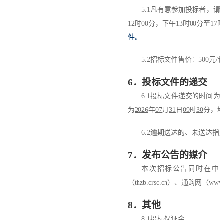
5.1
凡有意参加投标者，请
12
时
00
分，下午
13
时
00
分至
17
件。
5
.
2
招标文件售价：
500
元
/
6
．
投标文件的递交
6.1
投标文件递交的时间为
为
202
6
年
0
7
月
31
日
09
时
30
分，
6.2
逾期送达的
、未送达指
7
．
发布公告的媒介
本次招标公告同时在
中
（
thzb.crsc.cn
）
、通购网
（
www
8
．其他
8.1
投标保证金