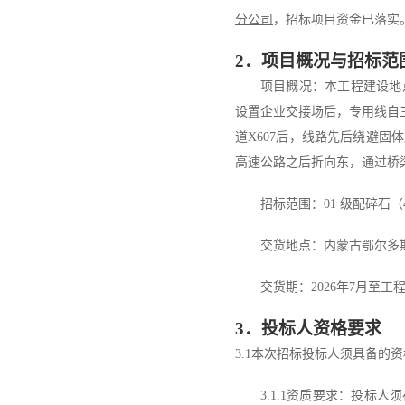
分公司
，招标项目资金
已落实
2
．
项目概况与招标范
项目概况：
本工程建设地
设置企业交接场后，专用线自
道X607后，线路先后绕避
高速公路之后折向东，通过桥梁
招标范围：
01
级配碎石（
交货地点：
内蒙古鄂尔多
交货期：
202
6
年
7
月
至工
3
．
投标人资格要求
3.1
本次招标投标人须具备的资
3.1.1
资质要求：投标人须