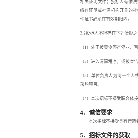
相关证明文件
；
投标人
有依法
缴存证明或社保机构开具的社
件证书必须在有效期限内。
3.2
投标人
不得存在下列情形之
（
1
）处于被责令停产停业、
（
2
）进入清算程序，或被宣
（
3
）单位负责人为同一个人
采购项目。
（
4
）
本次招标不接受联合体
4
．诚信要求
本次招标不接受具有行贿
5
．
招标文件的获取