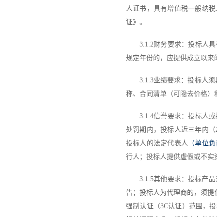
人证书，具有增值税一般纳税
证
》
。
3.1
.2
财务要求：投标人具
规定年份的，应提供成立以来
3.1
.3
业绩要求：投标人须
称、合同清单（可隐去价格）
3.1
.4
信誉要求：
投标人或
处罚期内，
投标人
近三年内（
投标人
的法定代表人
（单位负
行人；
投标人
提供虚假或不实
3.1
.5
其他要求：
投标产品
告
；
投标人
为代理商的，须提
强制认证（3C认证）范围，