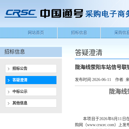
网站首页
招标信息
采购信
招标信息
答疑澄清
陇海线荥阳车站信号联
招标公告
发布时间:
2026-06-11
作者:
来
答疑澄清
陇海线
中标公示
其他信息
本项目于
2026
年
6
月
1
1
日
购网（www.crscec.com