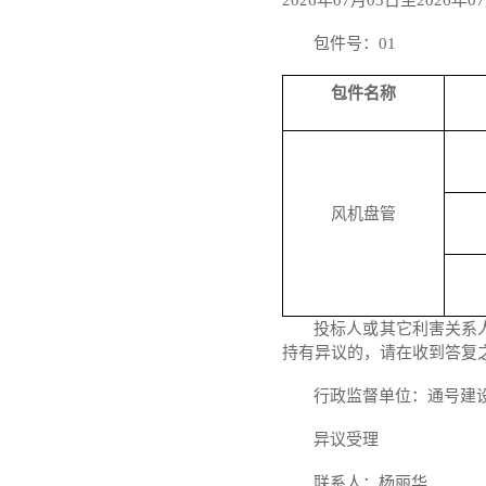
202
6
年
07
月
03
日至
202
6
年
07
包件号：
01
包件名称
风机盘管
投标人或其它利害关系
持有异议的，请在
收到
答复
行政监督单位：通号建
异议
受理
联系人：杨丽华