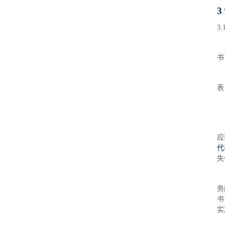
3
3.
书
表
应
代
失
务
书
实