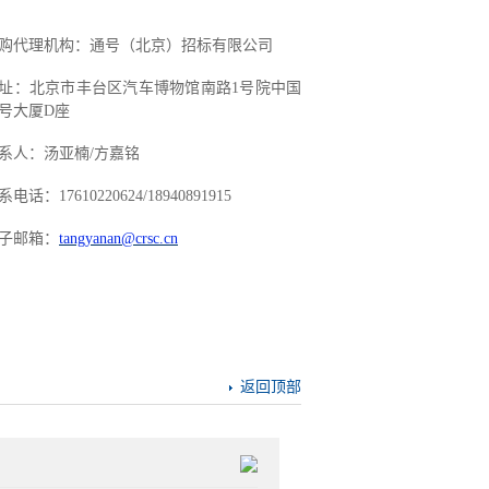
购代理机构：通号（北京）招标有限公司
址：北京市丰台区汽车博物馆南路
1号院中国
号大厦D座
系人：汤亚楠
/方嘉铭
系电话：
17610220624
/18940891915
子邮箱：
tangyanan@crsc.cn
返回顶部