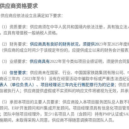
供应商资格要求
1
供应商应依法设立且满足如下要求：
（
1
）
资质要求：供应商须在中华人民共和国境内依法注册，具有独立法
，应具有增值税一般纳税人资格。
（
2
）财务要求：
供应商具有良好的财务状况，须提供
20
23
年至
20
25
年度
（供应商的成立时间少于该规定年份的，应提供成立以来的财务会计报表
（
3
）业绩要求：
供应商具有
20
22
年至今类似项目业绩证明
，须提供合同
（
4
）
信誉要求：
供应商未在国家、行业、中国国家铁路集团有限公司、
商近三年内（
2
0
23
年至今）没有在经营活动中骗取中标或严重违法违纪
表人（单位负责人）、项目经理近三年内无行贿犯罪行为的记录
；供应
信被执行人；供应商提供虚假或不实资料的响应文件将被视为无效，并承
（
5
）承担本项目的主要人员要求：供应商投入本项目服务团队总人数不
顾问、
ERP
开发顾问和
PI
集成开发顾问
。
项目经理
须具有信息化项目
管
；团队中除项目经理外，
至少
1名项目人员
（含顾问）持有
PMP
认证或
S
施期间，未取得采购人同意，供应商不得随意调换项目团队人员
。