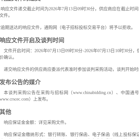
1
响应文件递交截止时间
为
2026
年
7
月
13
日
09
时
30
分，供应商应在截止时间
文件。
2
逾期送达的响应文件，通购网（电子招标投标交易平台）将予以拒收。
响应文件开启及谈判时间
文件开启时间：
2026
年
07
月
13
日
09
时
30
分
-
2026
年
07
月
13
日
10
时
30
分，
价确认。
递交响应文件的供应商应委派代表准时参加谈判采购活动，谈判开始时
发布公告的媒介
本谈判采购公告在采购与招标网
（
www.chinabidding.cn
）
、中国通
www.crscec.com
）
上发布。
其他
响应
保证金
金额：详见采购文件。
响应
保证金缴纳形式：银行转账、银行保函、电子保函（线上投标保