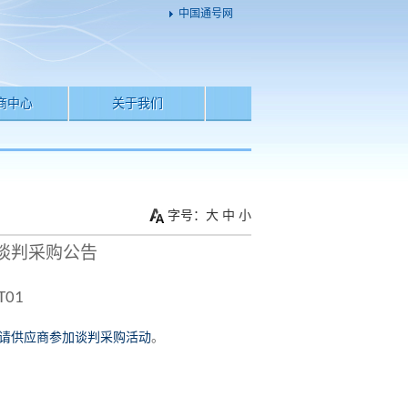
中国通号网
商中心
关于我们
字号：
大
中
小
谈判采购公告
T01
请供应商参加谈判采购活动
。