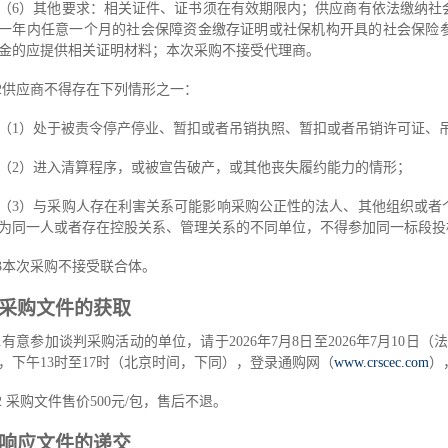
（
6
）其他要求：
相
关证件
、
证书须在有效期限内
；供应商有依法缴纳社
一年内任意一个月的社会保障资金缴存证明或社保机构开具的社会保险
金的应提供相关证明材料；
本次采购不接受代理商。
2
供应商不得存在下列情形之一：
（
1
）处于被责令停产停业、暂扣或者吊销执照、暂扣或者吊销许可证、
（
2
）进入清算程序，或被宣告破产，或其他丧失履约能力的情形；
（
3
）与采购人存在利害关系可能影响采购公正性的法人、其他组织或者
为同一人或者存在控股关系、管理关系的不同单位，不得参加同一标段投
3
本次采购不接受联合体。
采购文件的获取
1
有意参加谈判采购活动的单位，请于
2026
年
7
月
8
日
至
2026
年
7
月
10
日（法
，下午
13
时至
17
时
（北京时间，下同），登录通购网
（
www.crscec.com
）
2
采购文件售价
500
元
/包，售后不退。
响应文件的递交