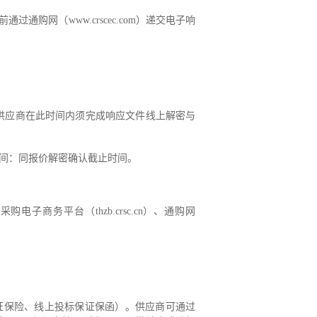
前通过通购网
（
www.crscec.com
）
递交电子响
供应商在此时间内须完成响应文件线上解密与
间：同
报价解密确认
截止时间。
号采购电子商务平台
（
thzb.crsc.cn
）
、通购网
证保险、线上投标保证保函）。
供应商
可通过