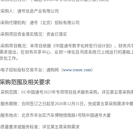
2
采购人：通号信息产业有限公司
3
采购代理机构：通号（北京）招标有限公司
4
采购项目资金落实情况：资金已落实
5
采购项目概况：
本
项目依据《中国通号数字化转型行动计划》，财务共
需求提出，在财务共享中心、业财一体化及司库系统已上线运行的基础
优化工作。
6
电子招标投标交易平台：通购网（
www.crscec.com
）
采购范围及相关要求
1
采购范围：
01/中国通号2025年专项项目技术服务采购
，
详见第五章采购
2
服务期限：
合同签订之日起至
2026
年
12
月
31
日，完成第五章采购需求中
3
服务地点：北京市丰台区汽车博物馆南路
1号院中国通号大厦
4
质量要求或服务标准：
详见第五章采购需求