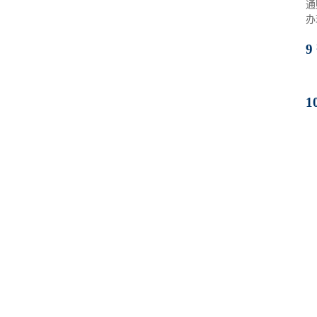
通
办
9
1