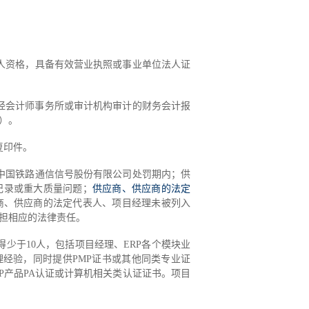
人资格，具备有效营业执照或事业单位法人证
经会计师事务所或审计机构审计的财务会计报
）。
复印件。
中国铁路通信信号股份有限公司处罚期内；供
记录或重大质量问题；
供应商、供应商的法定
商、供应商的法定代表人、项目经理未被列入
担相应的法律责任。
得少于
10
人
，包括项目经理、
ERP
各个模块业
理
经验
，同时提供
PMP证书或其他
同类
专业证
AP产品PA认证或计算机相关类认证证书
。项目