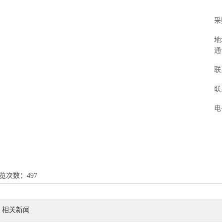
采
地
通
联
联
电
览次数：
497
相关新闻