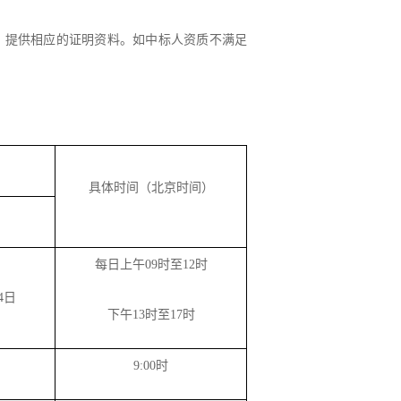
，提供相应的证明资料。如中标人资质不满足
具体时间（北京时间）
间
每日上午
09时至12时
4日
下午
13时至17时
9
:
00时