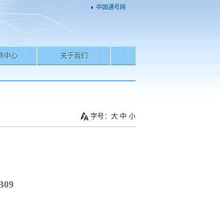
中国通号网
商中心
关于我们
字号：
大
中
小
B09