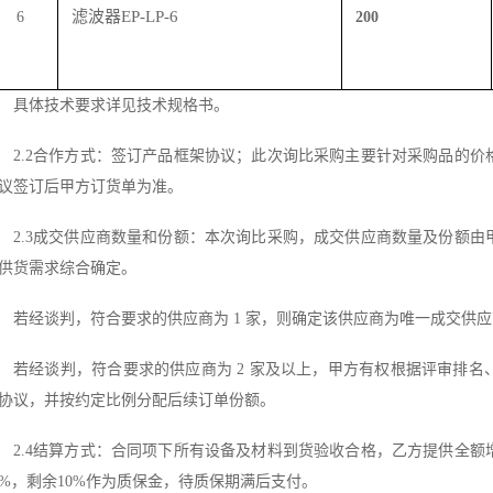
滤波器
EP-LP-6
6
200
具体技术要求详见技术规格书。
2.2合作方式：
签订产品
框架协议
；
此次询比采购主要针对
采购品
的价
议签订后甲方订货单为准
。
2.3成交供应商数量和份额：本次询比采购，成交供应商数量及份额
供货需求综合确定。
若经谈判，符合要求的供应商为
1 家，则确定该供应商为唯一成交供应商
若经谈判，符合要求的供应商为
2 家及以上，甲方有权根据评审排
协议，并按约定比例分配后续订单份额
。
2.4结算方式：
合同项下
所有
设备及材料到货验收合格，乙方提供全额
0%，剩余10%作为质保金，待质保期满后支付
。