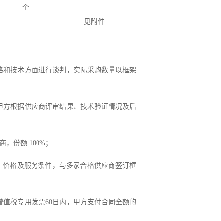
个
见附件
格和技术方面
进行谈判
，
实际采购数量以框架
由甲方根据供应商评审结果、技术验证情况及后
，份额 100%；
名、价格及服务条件，与多家合格供应商签订框
增值税专用
发票
60
日
内，
甲方
支付合同
全额
的