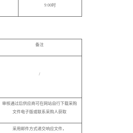
9
:
00时
备注
/
审核通过后供应商可在网站自行下载采购
文件电子版或联系采购人获取
采用邮件方式递交响应文件，