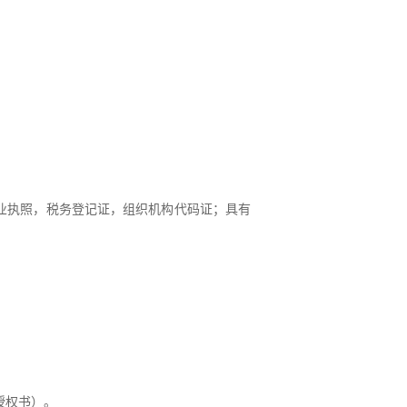
业执照，税务登记证，组织机构代码证
；具
有
授权书）。