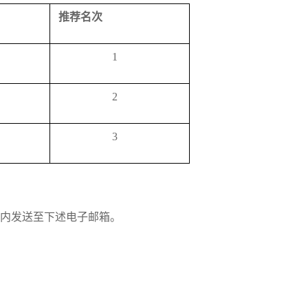
推荐名次
1
2
3
内
发送至下述电子邮箱
。