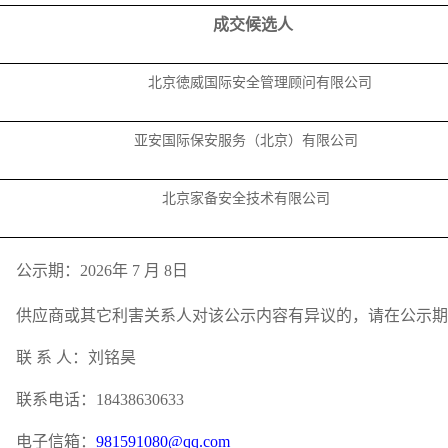
成交
候选人
北京徳威国际安全管理顾问有限公司
亚安国际保安服务（北京）有限公司
北京家备安全技术有限公司
公示期：
2026
年
7
月
8
日
供应商或其它利害关系人对该公示内容有异议的，请在公示期
联
系
人：
刘铭昊
联系电话：
18438630633
电子信箱：
981591080@qq.com