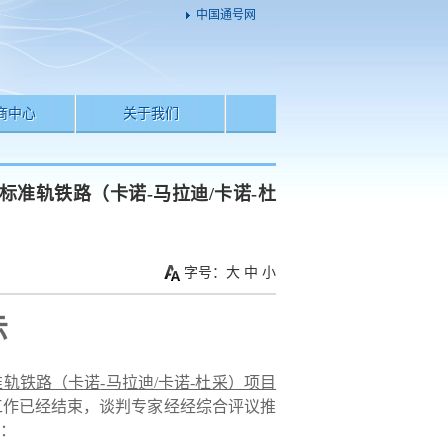
中国通号网
商中心
关于我们
准轨铁路（卡诺-马拉迪/卡诺-杜
字号：
大
中
小
示
准轨铁路（卡诺
-马拉迪/卡诺-杜采）项目
工作已经结束，
谈判专家
经
经综合评议
推
：