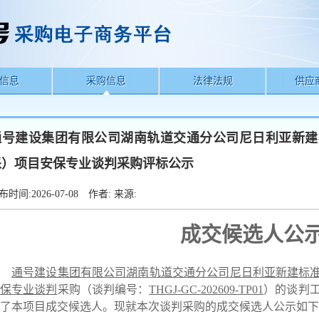
信息
采购信息
法律法规
供应
通号建设集团有限公司湖南轨道交通分公司尼日利亚新建标
采）项目安保专业谈判采购评标公示
布时间:
2026-07-08
作者:
来源:
成交候选人公
通号建设集团有限公司湖南轨道交通分公司
尼日利亚新建标
安保专业谈判
采购
（
谈判
编号
：
THGJ-GC-202609-TP01
）的
谈判
了本项目
成交
候选人。
现就本次谈判采购的成交候选人公示如下