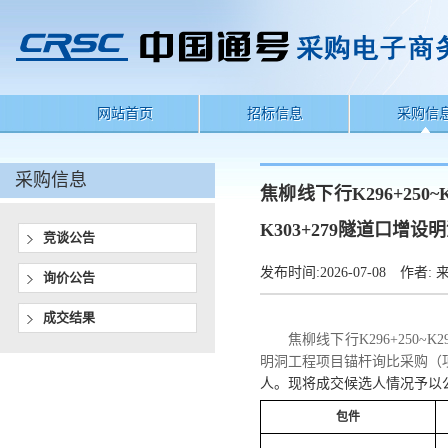
网站首页
招标信息
采购信
采购信息
焦柳线下行K296+250
K303+279隧道口
竞谈公告
发布时间:
2026-07-08
作者:
来
询价公告
成交结果
焦柳线下行
K296+250
明洞工程项目锚杆询比采购
（
人。现将成交候选人情况予以
包件