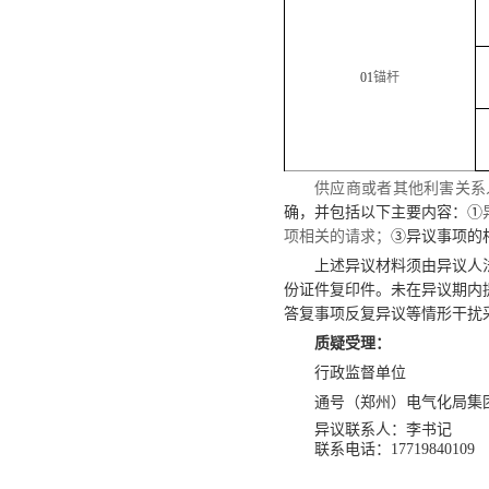
01
锚杆
供应商或者其他利害关系
确，并包括以下主要内容：
①
项相关的请求；
③异议事项的
上述异议材料须由异议人
份证件复印件。未在异议期内
答复事项反复异议等情形干扰
质疑受理
：
行政监督单位
通号（郑州）电气化局集
异议
联系人：
李书记
联系电话：
17719840109