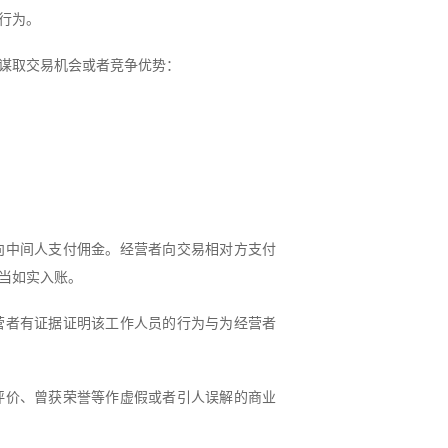
行为。
谋取交易机会或者竞争优势：
向中间人支付佣金。经营者向交易相对方支付
当如实入账。
营者有证据证明该工作人员的行为与为经营者
评价、曾获荣誉等作虚假或者引人误解的商业